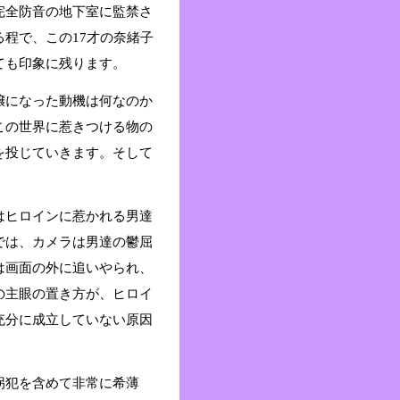
完全防音の地下室に監禁さ
程で、この17才の奈緒子
ても印象に残ります。
嬢になった動機は何なのか
この世界に惹きつける物の
を投じていきます。そして
はヒロインに惹かれる男達
では、カメラは男達の鬱屈
は画面の外に追いやられ、
の主眼の置き方が、ヒロイ
充分に成立していない原因
拐犯を含めて非常に希薄