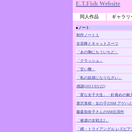
E.T.Fish Website
同人作品
ギャラリ
●ノート
制作ノート１
女泥棒とキャットスーツ
「あの胸にもういちど」
「クラッシュ」
「甘い鞭」
「私の奴隷になりなさい」
感謝(2011/03/22)
「変な女子大生」・針責めの魅
唐沢美樹・女の子のSM アゲハ
藤森加奈子さんのSM出演作
「被虐の女戦士2」
「縄・トライアングル レズビア