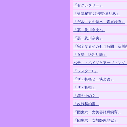
「セクレタリー」
「奴隷秘書 27 夢野まりあ」
「ゲルニカの聖水 森尾歩衣」
「裏 及川奈央2」
「裏 及川奈央」
「完全なるイカセ４時間 及川
「女塾 絶叫乱舞」
ベティ・ペイジとアーヴィング
「シスターL」
「ザ・折檻２ 快楽篇」
「ザ・折檻」
「箱の中の女」
「奴隷契約書」
「団鬼六 女美容師縄飼育」
「団鬼六 女教師縄地獄」