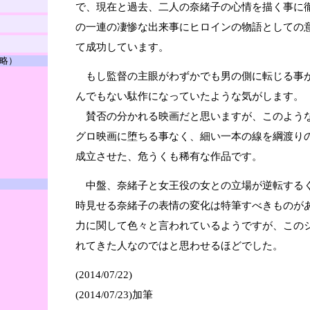
で、現在と過去、二人の奈緒子の心情を描く事に
の一連の凄惨な出来事にヒロインの物語としての
て成功しています。
略）
もし監督の主眼がわずかでも男の側に転じる事
んでもない駄作になっていたような気がします。
賛否の分かれる映画だと思いますが、このよう
グロ映画に堕ちる事なく、細い一本の線を綱渡り
成立させた、危うくも稀有な作品です。
中盤、奈緒子と女王役の女との立場が逆転する
時見せる奈緒子の表情の変化は特筆すべきものが
力に関して色々と言われているようですが、この
れてきた人なのではと思わせるほどでした。
(2014/07/22)
(2014/07/23)加筆