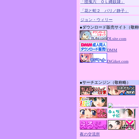
「団鬼六 ＯＬ縄奴隷」
「花と蛇２ パリ／静子」
ジョン・ウィリー
●ダウンロード販売サイト（敬称
●サーチエンジン（敬称略）