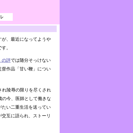
ル
すが、最近になってようや
です。
」の評
では随分そっけない
監督作品「甘い鞭」につい
され陵辱の限りを尽くされ
歳の今、医師として働きな
がたい二重生活を送ってい
が交互に語られ、ストーリ