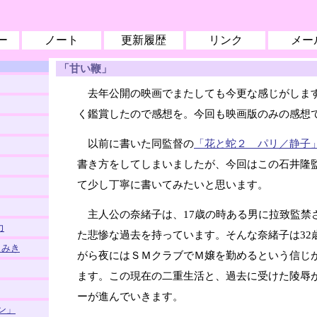
ー
ノート
更新履歴
リンク
メー
「甘い鞭」
去年公開の映画でまたしても今更な感じがしま
く鑑賞したので感想を。今回も映画版のみの感想
以前に書いた同監督の
「花と蛇２ パリ／静子
書き方をしてしまいましたが、今回はこの石井隆
て少し丁寧に書いてみたいと思います。
主人公の奈緒子は、17歳の時ある男に拉致監禁
力
た悲惨な過去を持っています。そんな奈緒子は32
とみき
がら夜にはＳＭクラブでＭ嬢を勤めるという信じ
ます。この現在の二重生活と、過去に受けた陵辱
ーが進んでいきます。
ン」