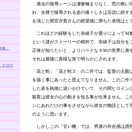
過去の陵辱シーンは凄惨極まりなく、窓の無い
れ、全裸で陵辱される姿の痛々しさは言語に絶する
を演じた間宮夕貴さんの絶望感に満ちた表情はと
これほどの経験をした奈緒子が選りによってＭ
という謎がストーリーの根幹で、奈緒子は自分を
奈央」
正体が知りたいと、よりハードなＳＭの世界に身
それは最後に異様な形で明らかにされます。
・クロウ
「花と蛇」「花と蛇２」の二作では、監督の主眼
を描く事にあったと思えてなりません。この二作
した姿を執拗に追いかけていて、その間ヒロイン
観客は彼女の心の動きを知る事が出来ません。こ
ンにあれだけの事をさせながら彼女の物語として
のように思います。
しかしこの「甘い鞭」では、男達の存在感は誘